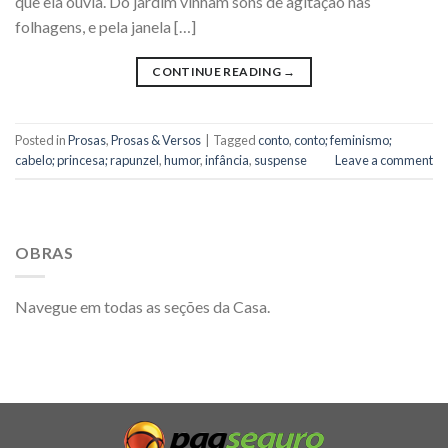
que ela ouvia. Do jardim vinham sons de agitação nas
folhagens, e pela janela […]
CONTINUE READING
→
Posted in
Prosas
,
Prosas & Versos
|
Tagged
conto
,
conto; feminismo;
cabelo; princesa; rapunzel
,
humor
,
infância
,
suspense
Leave a comment
OBRAS
Navegue em todas as seções da Casa.