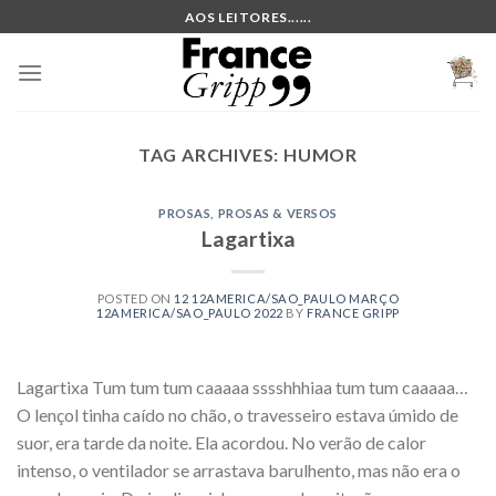
Skip
AOS LEITORES......
to
content
TAG ARCHIVES:
HUMOR
PROSAS
,
PROSAS & VERSOS
Lagartixa
POSTED ON
12 12AMERICA/SAO_PAULO MARÇO
12AMERICA/SAO_PAULO 2022
BY
FRANCE GRIPP
Lagartixa Tum tum tum caaaaa sssshhhiaa tum tum caaaaa…
O lençol tinha caído no chão, o travesseiro estava úmido de
suor, era tarde da noite. Ela acordou. No verão de calor
intenso, o ventilador se arrastava barulhento, mas não era o