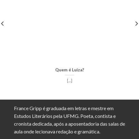
Quem é Luiza?
[...]
France Gripp é graduada em letras e mestre em
Estudos Literários pela UFMG. Poeta, contista e
cronista dedicada, após a aposentadoria das salas de
aula onde lecionava redação e gramática.