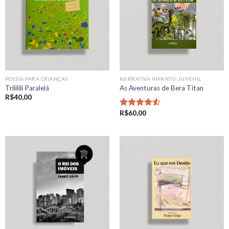
POESIA PARA CRIANÇAS
NARRATIVA INFANTO-JUVENIL
Trililili Paralelá
As Aventuras de Bera Titan
R$
40,00
R$
60,00
Avaliação
4.50
de 5