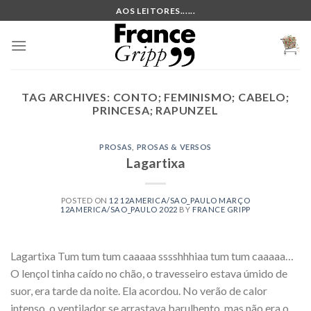
Skip
AOS LEITORES......
to
content
TAG ARCHIVES:
CONTO; FEMINISMO; CABELO;
PRINCESA; RAPUNZEL
PROSAS
,
PROSAS & VERSOS
Lagartixa
POSTED ON
12 12AMERICA/SAO_PAULO MARÇO
12AMERICA/SAO_PAULO 2022
BY
FRANCE GRIPP
Lagartixa Tum tum tum caaaaa sssshhhiaa tum tum caaaaa…
O lençol tinha caído no chão, o travesseiro estava úmido de
suor, era tarde da noite. Ela acordou. No verão de calor
intenso, o ventilador se arrastava barulhento, mas não era o