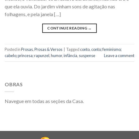
que ela ouvia. Do jardim vinham sons de agitação nas
folhagens, e pela janela […]
CONTINUE READING
→
Posted in
Prosas
,
Prosas & Versos
|
Tagged
conto
,
conto; feminismo;
cabelo; princesa; rapunzel
,
humor
,
infância
,
suspense
Leave a comment
OBRAS
Navegue em todas as seções da Casa.