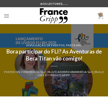
Skip
AOS LEITORES......
to
content
DIVULGAÇÃO DE EVENTOS
,
PARTILHAS
Bora participar do FLI? As Aventuras de
Bera Titan vão comigo!
POSTED ON
9 09AMERICA/SAO_PAULO AGOSTO 09AMERICA/SAO_PAULO
2021
BY
FRANCE GRIPP