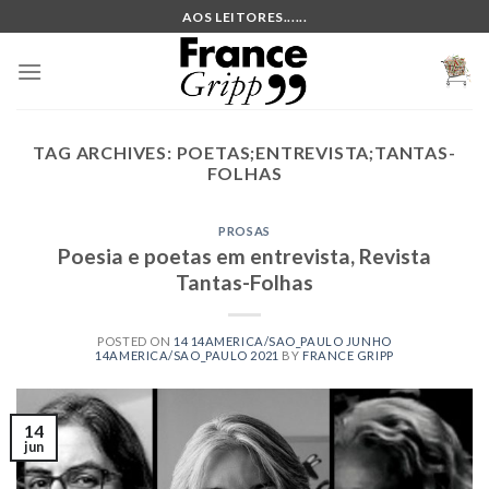
Skip
AOS LEITORES......
to
content
TAG ARCHIVES:
POETAS;ENTREVISTA;TANTAS-
FOLHAS
PROSAS
Poesia e poetas em entrevista, Revista
Tantas-Folhas
POSTED ON
14 14AMERICA/SAO_PAULO JUNHO
14AMERICA/SAO_PAULO 2021
BY
FRANCE GRIPP
14
jun